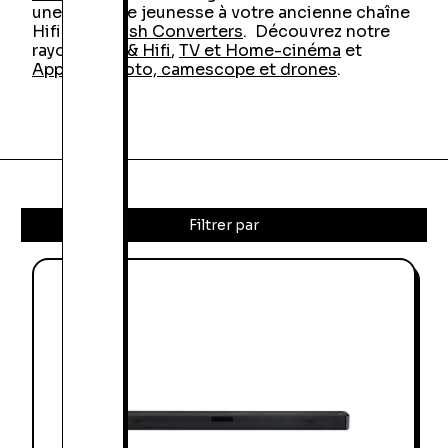
une seconde jeunesse à votre ancienne chaîne
Hifi chez
Cash Converters
. Découvrez notre
rayon
Sono & Hifi
,
TV et Home-cinéma
et
Appareil Photo, camescope et drones
.
Filtrer par