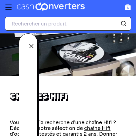
GPS
Accessoires photo et
vidéo
Voir tous les produits
Voir tous les produits
Fermer
CHAÎNES HIFI
Vous êtes à la recherche d’une chaîne Hifi ?
Découvrez notre sélection de
chaîne Hifi
d'occasion
, testés et garantis 2 ans. Donner