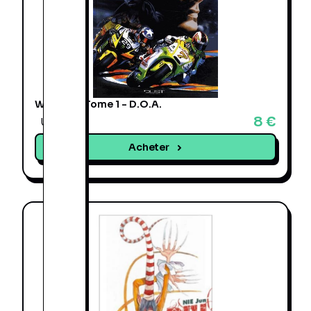
Warm Up Tome 1 - D.O.A.
8 €
Une offre
Acheter