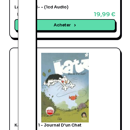
La B.O2 -M- - (1cd Audio)
19,99 €
Une offre
Acheter
Katz Tome 1 - Journal D'un Chat