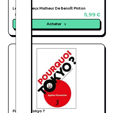
Le Merveilleux Malheur De Benoît Pinton
5,99 €
Une offre
Acheter
Pourquoi Tokyo ?