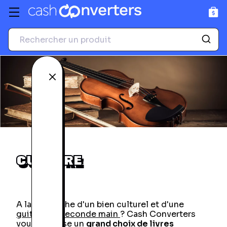
GPS
Drones
Accessoires photo et
vidéo
Voir tous les produits
Voir tous les produits
Fermer
CULTURE
A la recherche d'un bien culturel et d'une
guitare de seconde main
? Cash Converters
vous propose un
grand choix de
livres