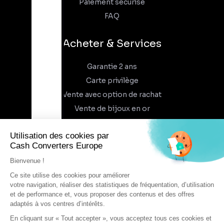
Paiement sécurisé
FAQ
Acheter & Services
Garantie 2 ans
Carte privilège
Vente avec option de rachat
Vente de bijoux en or
À propos
Qui sommes-nous
Recrutement
Trouvez un magasin
Rejoindre l'aventure