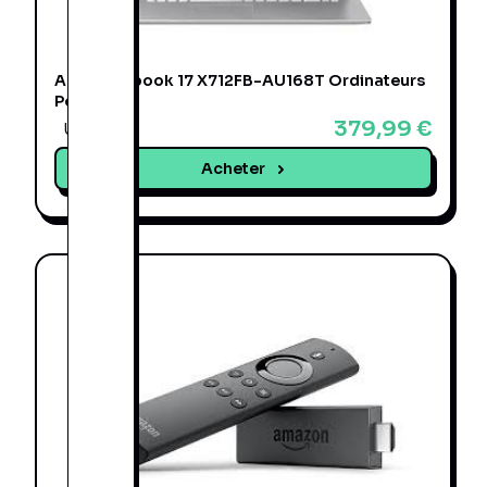
Asus Vivobook 17 X712FB-AU168T Ordinateurs
Portables
379,99 €
Une offre
Acheter