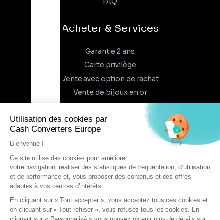
FAQ
Acheter & Services
Garantie 2 ans
Carte privilège
Vente avec option de rachat
Vente de bijoux en or
À propos
Qui sommes-nous
Recrutement
Trouvez un magasin
Rejoindre l'aventure